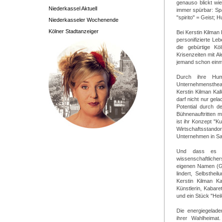
genauso blickt wie
Niederkassel Aktuell
immer spürbar: Spa
"spirito" = Geist; 
Niederkasseler Wochenende
Kölner Stadtanzeiger
Bei Kerstin Kilman
personifizierte Le
die gebürtige Kö
Krisenzeiten mit A
jemand schon ein
Durch ihre Humo
Unternehmenstheat
Kerstin Kilman Ka
darf nicht nur gel
Potential durch de
Bühnenauftritten 
ist ihr Konzept "K
Wirtschaftsstando
Unternehmen in Sa
Und dass es so
wissenschaftliche
eigenen Namen (Ge
lindert, Selbsthe
Kerstin Kilman Ka
Künstlerin, Kabar
und ein Stück "Heil
Die energiegelad
ihrer Wahlheimat