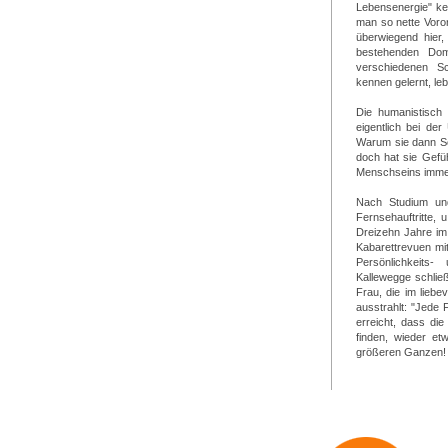
Lebensenergie" ken
man so nette Voro
überwiegend hier,
bestehenden Dom
verschiedenen Sc
kennen gelernt, lebt
Die humanistisch 
eigentlich bei de
Warum sie dann Sch
doch hat sie Gefü
Menschseins immer
Nach Studium und
Fernsehauftritte, 
Dreizehn Jahre im
Kabarettrevuen mi
Persönlichkeits
Kallewegge schließ
Frau, die im liebe
ausstrahlt: "Jede
erreicht, dass di
finden, wieder et
größeren Ganzen!