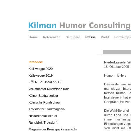
Home
Referenzen
Seminare
Presse
Profil
Portraitgal
Interview
Niederkasseler 
15. Oktober 2005
Kallewegge 2020
Kallewegge 2019
Humor mit Herz
KÖLNER EXPRESS.DE
Das erste, was ma
man sie zum Inter
Volkstheater Millowitsch Köln
Kerstin Kilman K
Kölner Stadtanzeiger
Interviewerin hat 
Gespräch ‚frei von
Kölnische Rundschau
Troisdorfer Stadtmagazin
Die Wahl-Bergheim
durch Land und EU
Niederkassel Aktuell
immer nur lusti
Rundblick Troisdorf
Einstellungen zeig
sich nicht mit Ob
Magazin der Kreissparkasse Köln