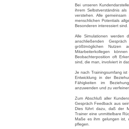
Bei unseren Kundendarstelle
ihrem Selbstverständnis als
verstehen. Alle gemeinsam 
menschlichen Potentials all
Besonderen interessiert sind.
Alle Simulationen werden d
anschließenden Gespräch
größtmöglichen Nutzen 
Mitarbeiterkollegen könn
Beobachterposition oft Erk
sind, die man, involviert in 
Je nach Trainingsumfang ist 
Entwicklung in der Beziehu
Fähigkeiten im Beziehu
anzuwenden und zu verfeiner
Zum Abschluß aller Kundensi
Gespräch Feedback aus seiner
Dies führt dazu, daß der Mi
Trainer eine unmittelbare Rü
Maße es ihm gelungen ist,
pflegen.