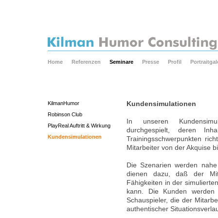
Home
Referenzen
Seminare
Presse
Profil
Portraitgal
KilmanHumor
Kundensimulationen
Robinson Club
In unseren Kundensimul
PlayReal Auftritt & Wirkung
durchgespielt, deren I
Kundensimulationen
Trainingsschwerpunkten rich
Mitarbeiter von der Akquise 
Die Szenarien werden nahe a
dienen dazu, daß der Mita
Fähigkeiten in der simuliert
kann. Die Kunden werden 
Schauspieler, die der Mitarbei
authentischer Situationsverlau